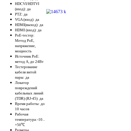
HDCVI/HDTVI
(вход): да
PTZ: да
VGA (вход): да
HDMI(выход): да
HDMI (вход): да
PoE-тестер:
Метод PoE,
напряжение,
мощность
Источник PoE:
метод А, до 24Вт
Тестерование
кабеля витой
пары: да
Локатор
повреждений
кабельных линий
(TDR) (RJ-45): да
Время работы: до
10 часов
Рабочая
температура:-10...
+50℃
Размеры