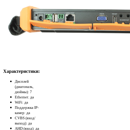
Характеристики:
Дисплей
(диагональ,
дюймы): 7
Ethernet: да
WiFi: да
Поддержка IP-
камер: да
CVBS (вход/
выход): да
AHD (вход): да